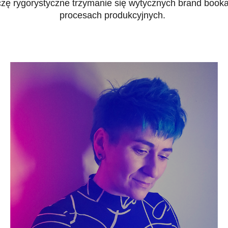
czę rygorystyczne trzymanie się wytycznych brand booka
procesach produkcyjnych.