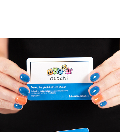
HOCKI KLOCKI
sesja zdjęciowa * projekt logo * materiały drukowane