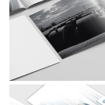
DARCO
foldery * katalogi * oferty