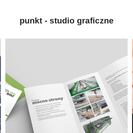
punkt - studio graficzne
GREEN BOX
sesja zdjęciowa * projekt logo * materiały drukowane