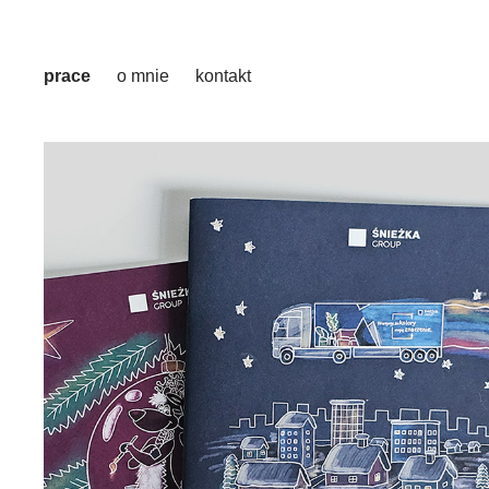
prace
o mnie
kontakt
ŚNIEŻKA
współpraca z rysownikiem * projekt * materiały
drukowane